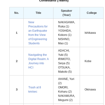
Contestants (Teams)
Speaker
No.
Title
College
(Year)
New
NAKAGAWA,
Precautions for
Ruka (1)
an Earthquake
YOSHIDA,
１
Ishikawa
from the View
Kokoro (1)
of Engineering
NISHNO,
Students
Mao (1)
ADACHI,
Navigating the
Yuki (5)
Digital Realm: A
IRIMOTO,
２
Kobe
Journey into
Seiya (5)
HCI
OTSUKA,
Makoto (5)
AHANE, Yuri
(2)
Trash at 8
OMORI,
３
Okinawa
km/sec
Koharu (2)
NAKAMURA,
Megumi (2)