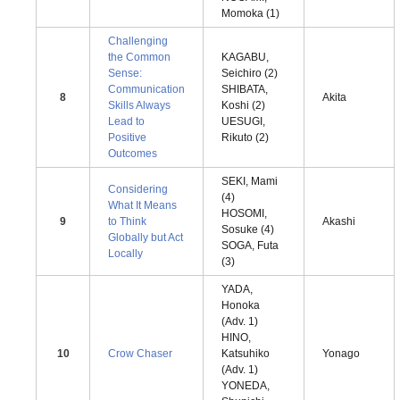
Momoka (1)
Challenging
the Common
KAGABU,
Sense:
Seichiro (2)
Communication
SHIBATA,
8
Akita
Skills Always
Koshi (2)
Lead to
UESUGI,
Positive
Rikuto (2)
Outcomes
SEKI, Mami
Considering
(4)
What It Means
HOSOMI,
9
to Think
Akashi
Sosuke (4)
Globally but Act
SOGA, Futa
Locally
(3)
YADA,
Honoka
(Adv. 1)
HINO,
10
Crow Chaser
Katsuhiko
Yonago
(Adv. 1)
YONEDA,