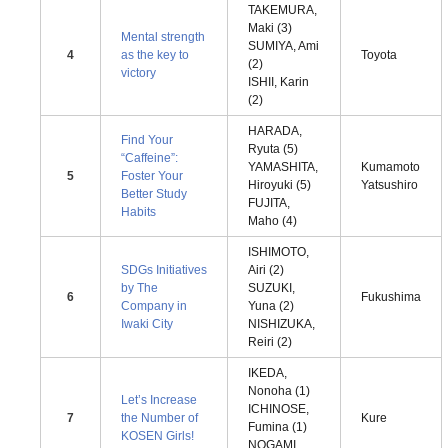
TAKEMURA,
Maki (3)
Mental strength
SUMIYA, Ami
4
as the key to
Toyota
(2)
victory
ISHII, Karin
(2)
HARADA,
Find Your
Ryuta (5)
“Caffeine”:
YAMASHITA,
Kumamoto
5
Foster Your
Hiroyuki (5)
Yatsushiro
Better Study
FUJITA,
Habits
Maho (4)
ISHIMOTO,
SDGs Initiatives
Airi (2)
by The
SUZUKI,
6
Fukushima
Company in
Yuna (2)
Iwaki City
NISHIZUKA,
Reiri (2)
IKEDA,
Nonoha (1)
Let’s Increase
ICHINOSE,
7
the Number of
Kure
Fumina (1)
KOSEN Girls!
NOGAMI,