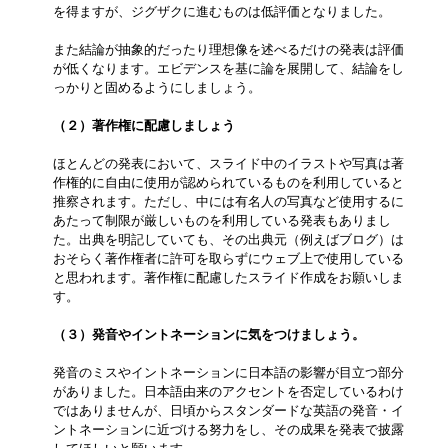
を得ますが、ジグザクに進むものは低評価となりました。
また結論が抽象的だったり理想像を述べるだけの発表は評価
が低くなります。エビデンスを基に論を展開して、結論をし
っかりと固めるようにしましょう。
（２）著作権に配慮しましょう
ほとんどの発表において、スライド中のイラストや写真は著
作権的に自由に使用が認められているものを利用していると
推察されます。ただし、中には有名人の写真など使用するに
あたって制限が厳しいものを利用している発表もありまし
た。出典を明記していても、その出典元（例えばブログ）は
おそらく著作権者に許可を取らずにウェブ上で使用している
と思われます。著作権に配慮したスライド作成をお願いしま
す。
（３）発音やイントネーションに気をつけましょう。
発音のミスやイントネーションに日本語の影響が目立つ部分
がありました。日本語由来のアクセントを否定しているわけ
ではありませんが、日頃からスタンダードな英語の発音・イ
ントネーションに近づける努力をし、その成果を発表で披露