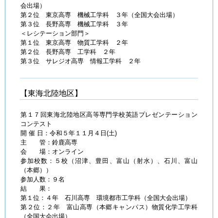
会出場）
第２位 東京高専 機械工学科 ３年（全国大会出場）
第３位 長野高専 機械工学科 ３年
＜レシテーション部門＞
第１位 東京高専 物質工学科 ２年
第２位 長野高専 工学科 ２年
第３位 サレジオ高専 情報工学科 ２年
【東海北陸地区】
第１７回東海北陸地区高等専門学校英語プレゼンテーション
コンテスト
開 催 日：令和５年１１月４日(土)
主 管：鈴鹿高専
会 場：オンライン
参加校数：５校（沼津、豊田、富山（射水）、石川、富山
（本郷））
参加人数：９名
結 果：
第１位：４年 石川高専 環境都市工学科（全国大会出場）
第２位：２年 富山高専（本郷キャンパス）物質化学工学科
（全国大会出場）