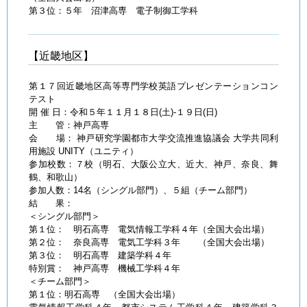
第３位：５年 沼津高専 電子制御工学科
【近畿地区】
第１７回近畿地区高等専門学校英語プレゼンテーションコン
テスト
開 催 日：令和５年１１月１８日(土)-１９日(日)
主 管：神戸高専
会 場： 神戸研究学園都市大学交流推進協議会 大学共同利
用施設 UNITY（ユニティ）
参加校数：７校（明石、大阪公立大、近大、神戸、奈良、舞
鶴、和歌山）
参加人数：14名（シングル部門）、５組（チーム部門）
結 果：
＜シングル部門＞
第１位： 明石高専 電気情報工学科４年（全国大会出場）
第２位： 奈良高専 電気工学科３年 （全国大会出場）
第３位： 明石高専 建築学科４年
特別賞： 神戸高専 機械工学科４年
＜チーム部門＞
第１位：明石高専 （全国大会出場）