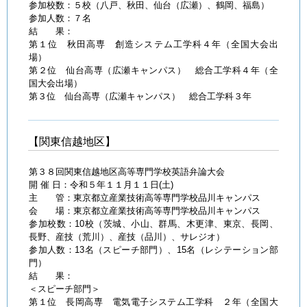
参加校数：５校（八戸、秋田、仙台（広瀬）、鶴岡、福島）
参加人数：７名
結 果：
第１位 秋田高専 創造システム工学科４年（全国大会出
場）
第２位 仙台高専（広瀬キャンパス） 総合工学科４年（全
国大会出場）
第３位 仙台高専（広瀬キャンパス） 総合工学科３年
【関東信越地区】
第３８回関東信越地区高等専門学校英語弁論大会
開 催 日：令和５年１１月１１日(土)
主 管：東京都立産業技術高等専門学校品川キャンパス
会 場：東京都立産業技術高等専門学校品川キャンパス
参加校数：10校（茨城、小山、群馬、木更津、東京、長岡、
長野、産技（荒川）、産技（品川）、サレジオ）
参加人数：13名（スピーチ部門）、15名（レシテーション部
門）
結 果：
＜スピーチ部門＞
第１位 長岡高専 電気電子システム工学科 ２年（全国大