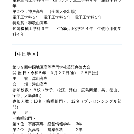
電気情報工学科４年 都市システム工学科４年 建築学科３
年
第２位：神戸高専 （全国大会出場）
電子工学科５年 電子工学科５年 電子工学科５年
特別賞：和歌山高専
知能機械工学科３年 生物応用化学科４年 生物応用化学
科４年
【中国地区】
第３９回中国地区高等専門学校英語弁論大会
開 催 日：令和５年１０月２７日(金) – ２８日(土)
主 管：津山高専
会 場：津山高専
参加校数：８校（米子、松江、津山、広島商船、呉、徳山、
宇部、大島商船）
参加人数：13名（暗唱部門）、12名（プレゼンシングル部
門）
結 果：
＜暗唱部門＞
第１位 宇部高専 経営情報学科 3年
第２位 呉高専 建築学科 ２年