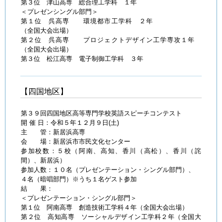
第３位 津山高専 総合理工学科 １年
＜プレゼンシングル部門＞
第１位 呉高専 環境都市工学科 ２年
（全国大会出場）
第２位 呉高専 プロジェクトデザイン工学専攻１年
（全国大会出場）
第３位 松江高専 電子制御工学科 ３年
【四国地区】
第３９回四国地区高等専門学校英語スピーチコンテスト
開 催 日：令和５年１２月９日(土)
主 管：新居浜高専
会 場：新居浜市市民文化センター
参加校数：５校（阿南、高知、香川（高松）、香川（詫
間）、新居浜）
参加人数：１０名（プレゼンテーション・シングル部門）、
４名（暗唱部門）※うち１名ゲスト参加
結 果：
＜プレゼンテーション・シングル部門＞
第１位 阿南高専 創造技術工学科４年（全国大会出場）
第２位 高知高専 ソーシャルデザイン工学科２年（全国大