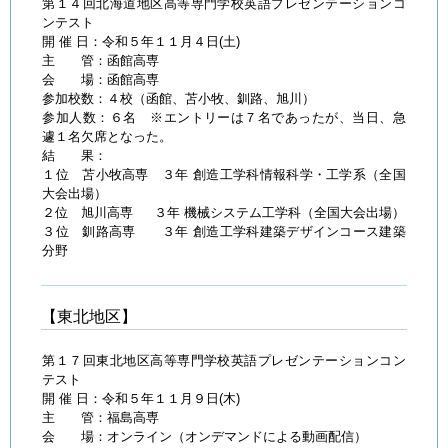
第１４回北海道地区高等専門学校英語プレゼンテーションコ
ンテスト
開 催 日：令和５年１１月４日(土)
主 管：函館高専
会 場：函館高専
参加校数：４校（函館、苫小牧、釧路、旭川）
参加人数：６名 ※エントリーは７名であったが、当日、急
遽１名欠席となった。
結 果：
１位 苫小牧高専 ３年 創造工学科情報科学・工学系（全国
大会出場）
２位 旭川高専 ３年 機械システム工学科（全国大会出場）
３位 釧路高専 ３年 創造工学科建築デザインコース建築
分野
【東北地区】
第１７回東北地区高等専門学校英語プレゼンテーションコン
テスト
開 催 日：令和５年１１月９日(木)
主 管：福島高専
会 場：オンライン（オンデマンドによる動画配信）