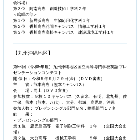
会出場）
第３位 阿南高専 創造技術工学科２年
＜暗唱の部＞
第１位 新居浜高専 生物応用化学科１年
第２位 香川高専詫間キャンパス 情報工学科１年
第３位 香川高専高松キャンパス 建設環境工学科１年
【九州沖縄地区】
第56回（令和5年度）九州沖縄地区国立高等専門学校英語プレ
ゼンテーションコンテスト
開 催 日：令和５年９月２９日(金) （ＤＶＤ審査）
主 管：熊本高専（熊本キャンパス）
会 場：同上（ＤＶＤ審査）
参加校数：９校１０キャンパス（久留米、有明、北九州、佐
世保、熊本（熊本、八代）、大分、都城、鹿児島、沖縄
参加人数： プレゼンシングル部門８名，暗唱部門１７名
結 果：
＜プレゼンシングル部門＞
第１位 鹿児島高専 電子制御工学科 ３年 （全国大会出
場）
第２位 大分高専 機械工学科 ５年 （全国大会出